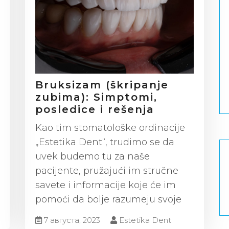
Bruksizam (škripanje
zubima): Simptomi,
posledice i rešenja
Kao tim stomatološke ordinacije
„Estetika Dent“, trudimo se da
uvek budemo tu za naše
pacijente, pružajući im stručne
savete i informacije koje će im
pomoći da bolje razumeju svoje
7 августа, 2023
Estetika Dent