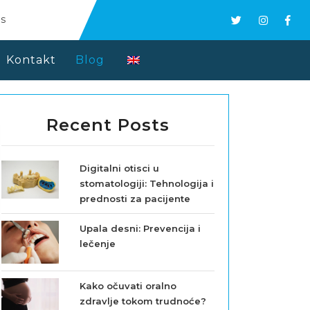
s
Kontakt
Blog
Recent Posts
Digitalni otisci u
stomatologiji: Tehnologija i
prednosti za pacijente
Upala desni: Prevencija i
lečenje
Kako očuvati oralno
zdravlje tokom trudnoće?