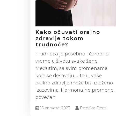
Kako očuvati oralno
zdravlje tokom
trudnoće?
Trudnoća je posebno i čarobno
vreme u životu svake žene.
Međutim, sa svim promenama
koje se dešavaju u telu, vaše
oralno zdravlje može biti izloženo
izazovima. Hormonalne promene,
povećan
15 августа, 2023
Estetika Dent