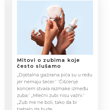
Mitovi o zubima koje
često slušamo
„Dijetalna gazirana pića su u redu
jer nemaju šećer.“ “Čišćenje
koncem stvara razmake između
zuba.“ „Mlečni zubi nisu važni.“
„Zub me ne boli, tako da bi
trebalo da bude