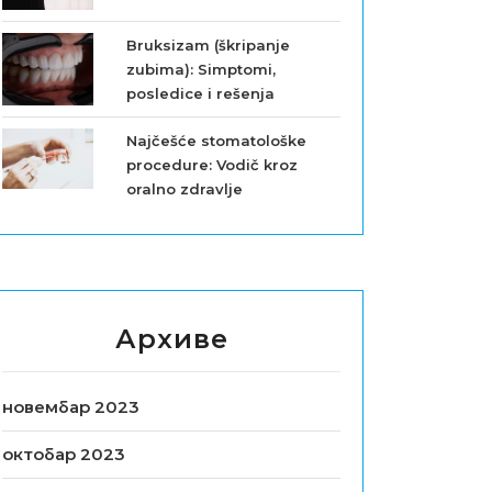
Bruksizam (škripanje
zubima): Simptomi,
posledice i rešenja
Najčešće stomatološke
procedure: Vodič kroz
oralno zdravlje
Архиве
новембар 2023
октобар 2023