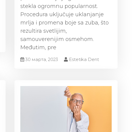
stekla ogromnu popularnost.
Procedura uključuje uklanjanje
mrlja i promena boje sa zuba, što
rezultira svetlijim,
samouverenijim osmehom.
Međutim, pre
30 марта, 2023
Estetika Dent