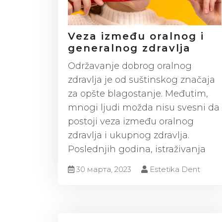
Veza između oralnog i
generalnog zdravlja
Održavanje dobrog oralnog
zdravlja je od suštinskog značaja
za opšte blagostanje. Međutim,
mnogi ljudi možda nisu svesni da
postoji veza između oralnog
zdravlja i ukupnog zdravlja.
Poslednjih godina, istraživanja
30 марта, 2023
Estetika Dent