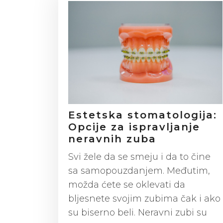
Estetska stomatologija:
Opcije za ispravljanje
neravnih zuba
Svi žele da se smeju i da to čine
sa samopouzdanjem. Međutim,
možda ćete se oklevati da
bljesnete svojim zubima čak i ako
su biserno beli. Neravni zubi su