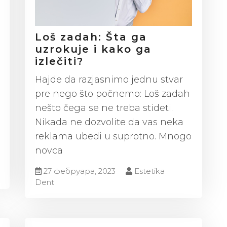
Loš zadah: Šta ga
uzrokuje i kako ga
izlečiti?
Hajde da razjasnimo jednu stvar
pre nego što počnemo: Loš zadah
nešto čega se ne treba stideti.
Nikada ne dozvolite da vas neka
reklama ubedi u suprotno. Mnogo
novca
27 фебруара, 2023
Estetika
Dent