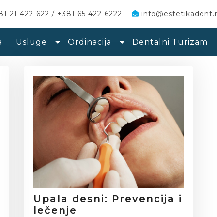
1 21 422-622 / +381 65 422-6222
info@estetikadent.r
a
Usluge
Ordinacija
Dentalni Turizam
Upala desni: Prevencija i
lečenje