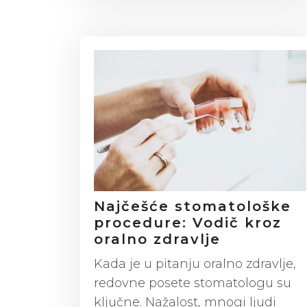
Najčešće stomatološke
procedure: Vodič kroz
oralno zdravlje
Kada je u pitanju oralno zdravlje,
redovne posete stomatologu su
ključne. Nažalost, mnogi ljudi