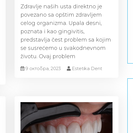
Zdravlje naših usta direktno je
povezano sa opštim zdravljem
celog organizma. Upala desni,
poznata i kao gingivitis,
predstavlja čest problem sa kojim
se susrećemo u svakodnevnom
životu. Ovaj problem
9 октобра, 2023
Estetika Dent