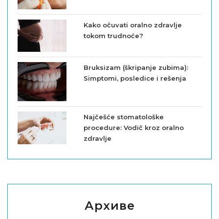
Kako očuvati oralno zdravlje
tokom trudnoće?
Bruksizam (škripanje zubima):
Simptomi, posledice i rešenja
Najčešće stomatološke
procedure: Vodič kroz oralno
zdravlje
Архиве