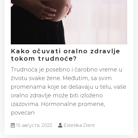
Kako očuvati oralno zdravlje
tokom trudnoće?
Trudnoća je posebno i čarobno vreme u
životu svake žene. Međutim, sa svim
promenama koje se dešavaju u telu, vaše
oralno zdravlje može biti izloženo
izazovima. Hormonalne promene,
povećan
15 августа, 2023
Estetika Dent