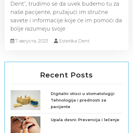
Dent“, trudimo se da uvek budemo tu za
naše pacijente, pružajući im stručne
savete i informacije koje će im pomoći da
bolje razumeju svoje
7 августа, 2023
Estetika Dent
Recent Posts
Digitalni otisci u stomatologiji:
Tehnologija i prednosti za
pacijente
Upala desni: Prevencija i lečenje