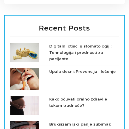
Recent Posts
Digitalni otisci u stomatologiji:
Tehnologija i prednosti za
pacijente
Upala desni: Prevencija i lečenje
Kako očuvati oralno zdravlje
tokom trudnoće?
Bruksizam (škripanje zubima):